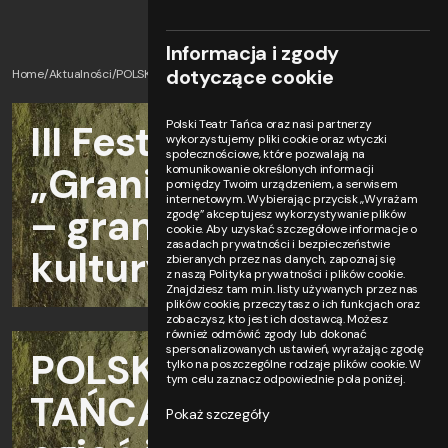
Informacja i zgody
dotyczące cookie
Home
Aktualności
POLSKI TEATR TAŃCA | Walka o ogień i wzrost gospodarczy | 
III Festiwal
Polski Teatr Tańca oraz nasi partnerzy
wykorzystujemy pliki cookie oraz wtyczki
społecznościowe, które pozwalają na
„Granice natury
komunikowanie określonych informacji
pomiędzy Twoim urządzeniem, a serwisem
internetowym. Wybierając przycisk „Wyrażam
– granice
zgodę” akceptujesz wykorzystywanie plików
cookie. Aby uzyskać szczegółowe informacje o
zasadach prywatności i bezpieczeństwie
kultury”
zbieranych przez nas danych, zapoznaj się
z naszą Polityka prywatności i plików cookie.
Znajdziesz tam m.in. listy używanych przez nas
plików cookie, przeczytasz o ich funkcjach oraz
zobaczysz, kto jest ich dostawcą. Możesz
również odmówić zgody lub dokonać
spersonalizowanych ustawień, wyrażając zgodę
POLSKI TEATR
tylko na poszczególne rodzaje plików cookie. W
tym celu zaznacz odpowiednie pola poniżej.
TAŃCA | Walka o
Pokaż szczegóły