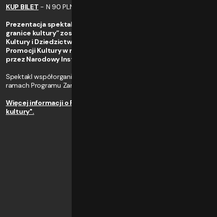
KUP BILET
- N 90 PLN / U 60 PLN
Prezentacja spektaklu w ramach Festiwal „Granice natury -
granice kultury” została dofinansowano ze środków Ministra
Kultury i Dziedzictwa Narodowego pochodzących z Funduszu
Promocji Kultury w ramach programu „Taniec”, realizowanego
przez Narodowy Instytut Muzyki i Tańca.
Spektakl współorganizowany przez Instytut Muzyki i Tańca w
ramach Programu Zamówienia choreograficzne 2021.
Więcej informacji o Festiwalu "Granice natury - granice
kultury".