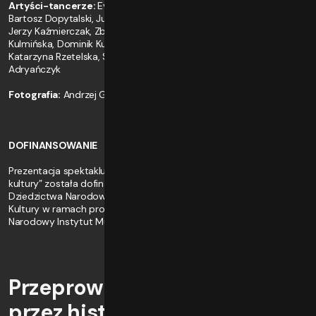
Artyści-tancerze:
Evelyn Blue, Kacper Bożek, Momoko Den,
Bartosz Dopytalski, Julia Hałka, Paulina Jaksim, Patryk Jarczok,
Jerzy Kaźmierczak, Zbigniew Kocięba, Mateusz Krzysiak, Katarzyna
Kulmińska, Dominik Kupka, Daniel Michna, JinWoo NamKung,
Katarzyna Rzetelska, Sandra Szatan, Zofia Tomczyk, Emily Wong-
Adryańczyk
Fotografia:
Andrzej Grabowski
DOFINANSOWANIE
Prezentacja spektaklu w ramach Festiwal „Granice natury - granice
kultury” została dofinansowano ze środków Ministra Kultury i
Dziedzictwa Narodowego pochodzących z Funduszu Promocji
Kultury w ramach programu „Taniec”, realizowanego przez
Narodowy Instytut Muzyki i Tańca.
Przeprowadzając widzów
przez historię ludzkości od