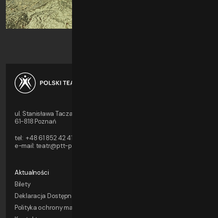
ul. Stanisława Taczaka 8
61-818 Poznań
tel:
+48 61 852 42 41/42
e-mail:
teatr@ptt-poznan.pl
Aktualności
Bilety
Deklaracja Dostępności
Polityka ochrony małoletnich