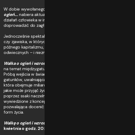
W dobie wywołanego pandemią kryzysu gospodarczego,
Walka o
ogień...
nabiera aktualnego wymiaru jako diagnoza niszczycielskich
działań człowieka w imię rozwoju technologicznego, które mogą
doprowadzić do zagłady cywilizacji.
Jednocześnie spektakl uniwersalizuje przekaz, stawiając pytanie,
czy zjawiska, w których skłonni jesteśmy widzieć patologie
późnego kapitalizmu, nie są przypadkiem manifestacją
odwiecznych – i niezmiennych - zachowań gatunku ludzkiego.
Walka o ogień i wzrost gospodarczy
jest choreograficzną fantazją
na temat międzygatunkowej walki o przetrwanie i lepsze życie.
Próbą wejścia w świadomość, wrażliwość i motorykę innych
gatunków, uwalniającą z pułapki antropocentryzmu. To podróż,
która obejmuje miliardy lat i nieskończoną mnogość kształtów,
jakie może przyjąć życie – od organizmów jednokomórkowych,
poprzez ssaki naczelne, po materializacje istnień możliwych,
wywiedzione z koncepcji zoologii spekulatywnej. Podróż
pozwalająca docenić różnorodne piękno ludzkich i nieludzkich
form życia.
Walkę o ogień i wzrost gospodarczy
będzie można obejrzeć
28
kwietnia o godz. 20:00.