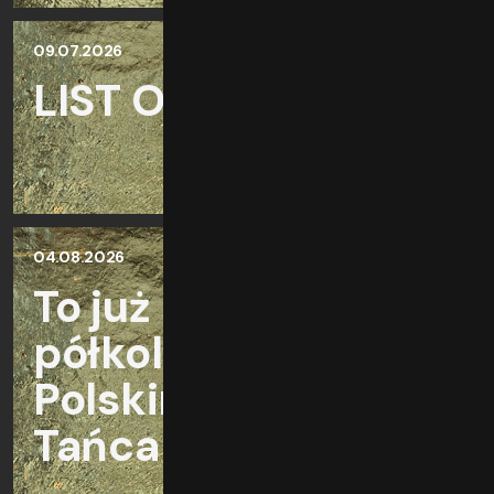
09.07.2026
LIST OTWARTY
04.08.2026
To już koniec
półkoloni w
Polskim Teatrze
Tańca