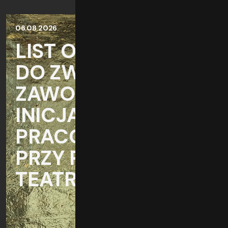
06.08.2026
LIST OTWARTY
DO ZWIĄZKU
ZAWODOWEGO
INICJATYWA
PRACOWNICZA
PRZY POLSKIM
TEATRZE TAŃCA