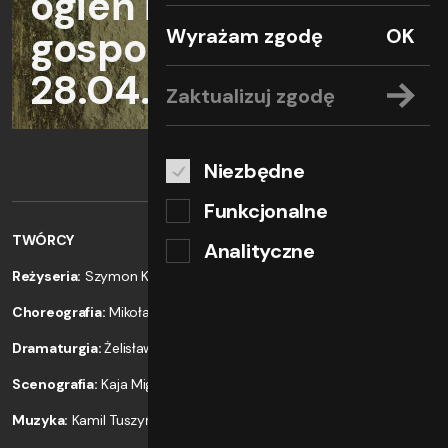
ogień i wzrost
gospodarczy |
Wyrażam zgodę
OK
28.04.2023
Zaktualizuj zgodę
Niezbędne
Funkcjonalne
TWÓRCY
Analityczne
Reżyseria:
Szymon Kaczmarek
Choreografia:
Mikołaj Karczewski
Dramaturgia:
Żelisław Żelisławski
Scenografia:
Kaja Migdałek
Muzyka:
Kamil Tuszyński