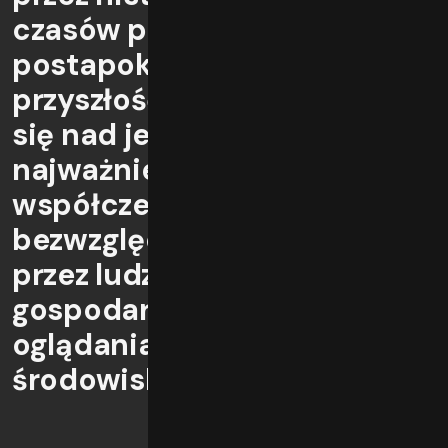
czasów prehistorycznych po
postapokaliptyczną
przyszłość, twórcy pochylają
się nad jednym z
najważniejszych problemów
współczesności -
bezwzględnego dążenia
przez ludzkość do wzrostu
gospodarczego bez
oglądania się na degradację
środowiska.