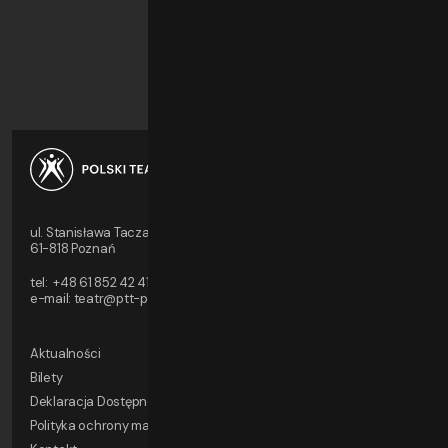
ul. Stanisława Taczaka 8
61-818 Poznań
tel:
+48 61 852 42 41/42
e-mail:
teatr@ptt-poznan.pl
Aktualności
Bilety
Deklaracja Dostępności
Polityka ochrony małoletnich