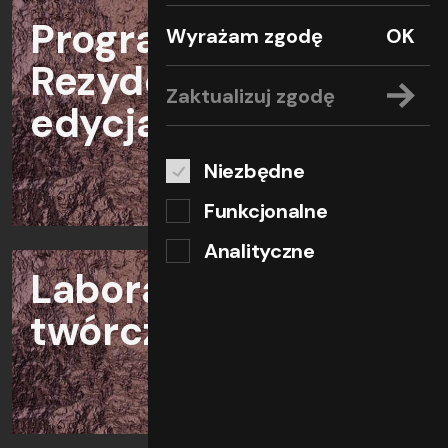
Program Tancerz
Wyrażam zgodę
OK
Rezydent-
Zaktualizuj zgodę
edycja 2025/26
Niezbędne
Funkcjonalne
Analityczne
Laboratoria
twórcze