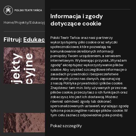
Informacja i zgody
dotyczące cookie
Home
Projekty
Edukacyjne
Polski Teatr Tańca oraz nasi partnerzy
Filtruj:
Edukacyjne
wykorzystujemy pliki cookie oraz wtyczki
społecznościowe, które pozwalają na
komunikowanie określonych informacji
Projekty
Edukacyjne
pomiędzy Twoim urządzeniem, a serwisem
internetowym. Wybierając przycisk „Wyrażam
zgodę” akceptujesz wykorzystywanie plików
cookie. Aby uzyskać szczegółowe informacje o
zasadach prywatności i bezpieczeństwie
zbieranych przez nas danych, zapoznaj się
z naszą Polityka prywatności i plików cookie.
Znajdziesz tam m.in. listy używanych przez nas
plików cookie, przeczytasz o ich funkcjach oraz
zobaczysz, kto jest ich dostawcą. Możesz
również odmówić zgody lub dokonać
spersonalizowanych ustawień, wyrażając zgodę
tylko na poszczególne rodzaje plików cookie. W
tym celu zaznacz odpowiednie pola poniżej.
Pokaż szczegóły